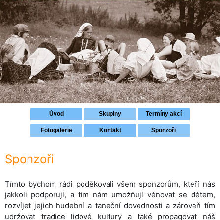
Přihlášení
Úvod
Skupiny
Termíny akcí
Fotogalerie
Kontakt
Sponzoři
Sponzoři
Tímto bychom rádi poděkovali všem sponzorům, kteří nás
jakkoli podporují, a tím nám umožňují věnovat se dětem,
rozvíjet jejich hudební a taneční dovednosti a zároveň tím
udržovat tradice lidové kultury a také propagovat náš