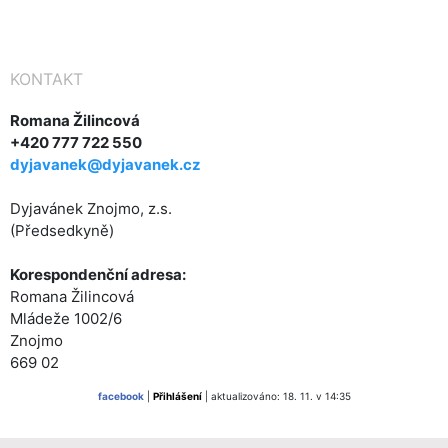
KONTAKT
Romana Žilincová
+420 777 722 550
dyjavanek@dyjavanek.cz
Dyjavánek Znojmo, z.s.
(Předsedkyně)
Korespondenční adresa:
Romana Žilincová
Mládeže 1002/6
Znojmo
669 02
facebook
|
Přihlášení
| aktualizováno: 18. 11. v 14:35