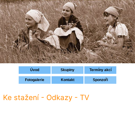
Přihlášení
Úvod
Skupiny
Termíny akcí
Fotogalerie
Kontakt
Sponzoři
Ke stažení - Odkazy - TV