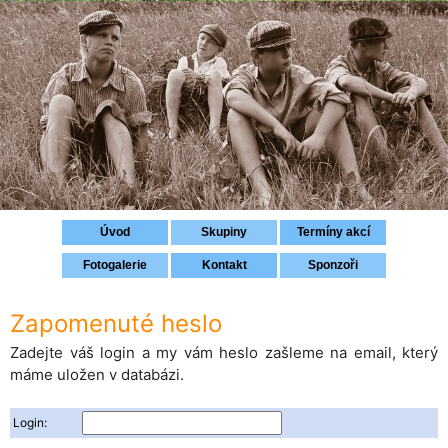
Přihlášení
Úvod
Skupiny
Termíny akcí
Fotogalerie
Kontakt
Sponzoři
Zapomenuté heslo
Zadejte váš login a my vám heslo zašleme na email, který
máme uložen v databázi.
Login: