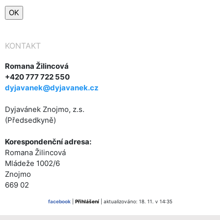
KONTAKT
Romana Žilincová
+420 777 722 550
dyjavanek@dyjavanek.cz
Dyjavánek Znojmo, z.s.
(Předsedkyně)
Korespondenční adresa:
Romana Žilincová
Mládeže 1002/6
Znojmo
669 02
facebook
|
Přihlášení
| aktualizováno: 18. 11. v 14:35