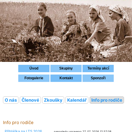
Přihlášení
Úvod
Skupiny
Termíny akcí
Fotogalerie
Kontakt
Sponzoři
O nás
Členové
Zkoušky
Kalendář
Info pro rodiče
Info pro rodiče
Přihláška na LTS 2026
naposledy upraveno 27. 07. 2026 12:57:08