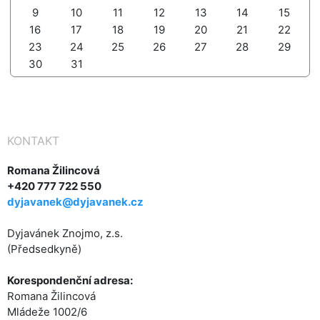
9
10
11
12
13
14
15
16
17
18
19
20
21
22
23
24
25
26
27
28
29
30
31
KONTAKT
Romana Žilincová
+420 777 722 550
dyjavanek@dyjavanek.cz
Dyjavánek Znojmo, z.s.
(Předsedkyně)
Korespondenční adresa:
Romana Žilincová
Mládeže 1002/6