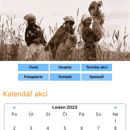
Přihlášení
Úvod
Skupiny
Termíny akcí
Fotogalerie
Kontakt
Sponzoři
Kalendář akcí
<
Leden 2023
>
Po
Út
St
Čt
Pá
So
Ne
1
2
3
4
5
6
7
8