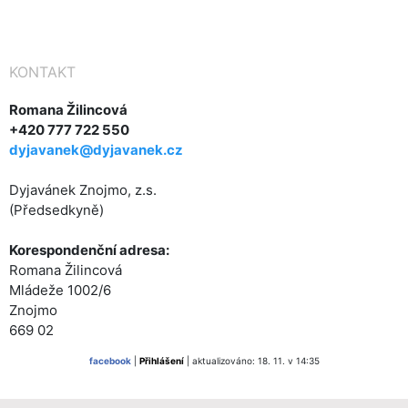
KONTAKT
Romana Žilincová
+420 777 722 550
dyjavanek@dyjavanek.cz
Dyjavánek Znojmo, z.s.
(Předsedkyně)
Korespondenční adresa:
Romana Žilincová
Mládeže 1002/6
Znojmo
669 02
facebook
|
Přihlášení
| aktualizováno: 18. 11. v 14:35