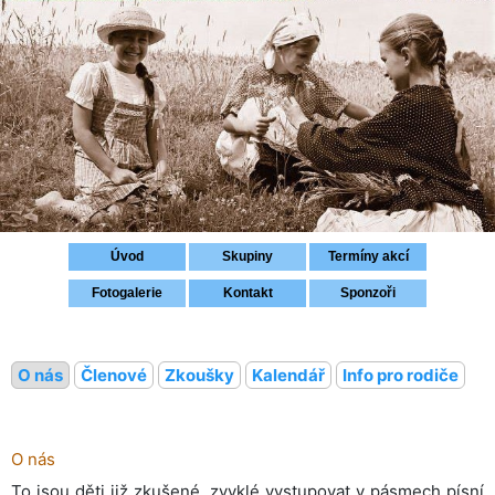
Přihlášení
Úvod
Skupiny
Termíny akcí
Fotogalerie
Kontakt
Sponzoři
O nás
Členové
Zkoušky
Kalendář
Info pro rodiče
O nás
To jsou děti již zkušené, zvyklé vystupovat v pásmech písní