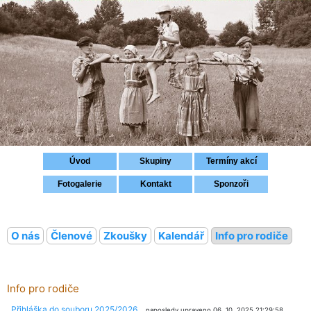
Přihlášení
Úvod
Skupiny
Termíny akcí
Fotogalerie
Kontakt
Sponzoři
O nás
Členové
Zkoušky
Kalendář
Info pro rodiče
Info pro rodiče
Přihláška do souboru 2025/2026
naposledy upraveno 06. 10. 2025 21:29:58