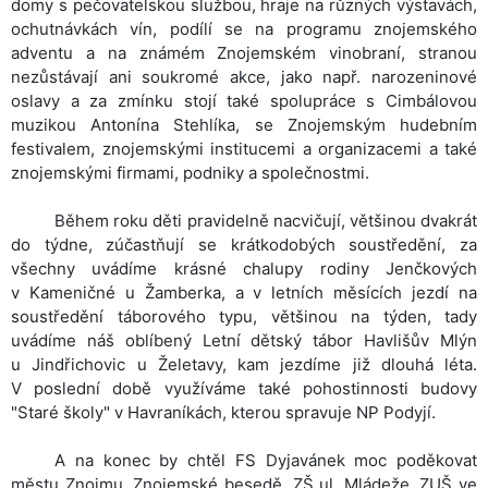
domy s pečovatelskou službou, hraje na různých výstavách,
ochutnávkách vín, podílí se na programu znojemského
adventu a na známém Znojemském vinobraní, stranou
nezůstávají ani soukromé akce, jako např. narozeninové
oslavy a za zmínku stojí také spolupráce s Cimbálovou
muzikou Antonína Stehlíka, se Znojemským hudebním
festivalem, znojemskými institucemi a organizacemi a také
znojemskými firmami, podniky a společnostmi.
Během
roku děti pravidelně nacvičují, většinou dvakrát
do týdne, zúčastňují se krátkodobých soustředění, za
všechny uvádíme krásné chalupy rodiny Jenčkových
v Kameničné u Žamberka, a v letních měsících jezdí na
soustředění táborového typu, většinou na týden, tady
uvádíme náš oblíbený Letní dětský tábor Havlišův Mlýn
u Jindřichovic u Želetavy, kam jezdíme již dlouhá léta.
V poslední době využíváme také pohostinnosti budovy
"Staré školy" v Havraníkách, kterou spravuje NP Podyjí.
A
na konec by chtěl FS Dyjavánek moc poděkovat
městu Znojmu, Znojemské besedě, ZŠ ul. Mládeže, ZUŠ ve