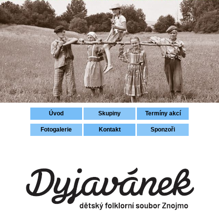
Přihlášení
Úvod
Skupiny
Termíny akcí
Fotogalerie
Kontakt
Sponzoři