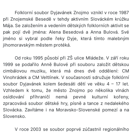
Folklorní
soubor Dyjavánek Znojmo vznikl v roce 1987
při Znojemské Besedě v tehdy aktivním Slováckém krúžku
Mája. Se založením a vedením dětských folklorních aktivit se
pak pojí dvě jména: Alena Besedová a Anna Bulová. Své
jméno si vybral podle řeky Dyje, která tímto malebným
jihomoravským městem protéká.
Od
roku 1995 působí při ZŠ ulice Mládeže. V září roku
1999 se podařilo Anně Bulové při souboru založit dětskou
cimbálovou muziku, která má dnes dvě oddělení: CM
Vinohrádek a CM Veltlínek. V současnosti sdružuje folklórní
soubor Dyjavánek kolem šedesáti dětí ve věku 4 – 17 let.
Vzhledem k tomu, že město Znojmo po několika vlnách
osídlování příhraničí nemá pevné kulturní kořeny,
zpracovává soubor dětské hry, písně a tance z nedalekého
Slovácka. Zavítáme i na Moravsko-Slovenské pomezí a na
Slovensko.
V
roce 2003 se soubor poprvé zúčastnil regionálního