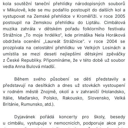
kola soutěžní taneční přehlídky národopisných souborů
v Mikulově, kde se mu podařilo postoupit do dalších kol a
vystupovat na Zemské přehlídce v Kroměříži. v roce 2005
postoupil na Zemskou přehlídku do Liptálu. Cimbálová
muzika zahrála v dětském pořadu folklorního festivalu
Strážnice „To moje hrdélko“, kde primáška Nela Horáková
obdržela ocenění „Laureát Strážnice“. v roce 2004 se
prozpívala na celostátní přehlídku ve Velkých Losinách a
umístila se mezi deseti nejlepšími dětskými zpěváčky
z České Republiky. Připomínáme, že v této době už soubor
vedla Anna Bulová mladší.
Během
svého působení se děti představily a
představují na desítkách a dnes už stovkách vystoupení
v rodném městě Znojmě, okolí a v zahraničí (Holandsko,
Itálie, Maďarsko, Polsko, Rakousko, Slovensko, Velká
Británie, Rumunsko, atd.).
Dyjavánek
pořádá koncerty pro školy, besedy
u cimbálu, vystupuje v nemocnicích, podporuje akce pro