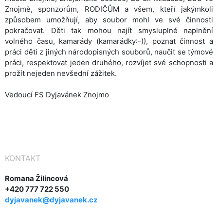
Znojmě, sponzorům, RODIČŮM a všem, kteří jakýmkoli
způsobem umožňují, aby soubor mohl ve své činnosti
pokračovat. Děti tak mohou najít smysluplné naplnění
volného času, kamarády (kamarádky:-)), poznat činnost a
práci dětí z jiných národopisných souborů, naučit se týmové
práci, respektovat jeden druhého, rozvíjet své schopnosti a
prožít nejeden nevšední zážitek.
Vedoucí FS Dyjavánek Znojmo
KONTAKT
Romana Žilincová
+420 777 722 550
dyjavanek@dyjavanek.cz