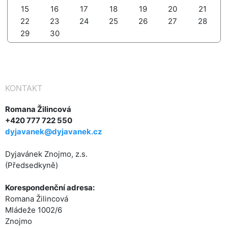
15
16
17
18
19
20
21
22
23
24
25
26
27
28
29
30
KONTAKT
Romana Žilincová
+420 777 722 550
dyjavanek@dyjavanek.cz
Dyjavánek Znojmo, z.s.
(Předsedkyně)
Korespondenční adresa:
Romana Žilincová
Mládeže 1002/6
Znojmo