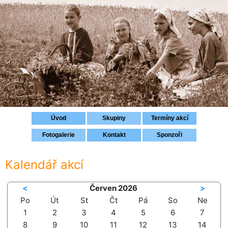
Přihlášení
Úvod
Skupiny
Termíny akcí
Fotogalerie
Kontakt
Sponzoři
Kalendář akcí
<
Červen 2026
>
Po
Út
St
Čt
Pá
So
Ne
1
2
3
4
5
6
7
8
9
10
11
12
13
14