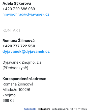
Adéla Sýkorová
+420 720 686 989
hmvinohrad@dyjavanek.cz
KONTAKT
Romana Žilincová
+420 777 722 550
dyjavanek@dyjavanek.cz
Dyjavánek Znojmo, z.s.
(Předsedkyně)
Korespondenční adresa:
Romana Žilincová
Mládeže 1002/6
Znojmo
669 02
facebook
|
Přihlášení
| aktualizováno: 18. 11. v 14:35