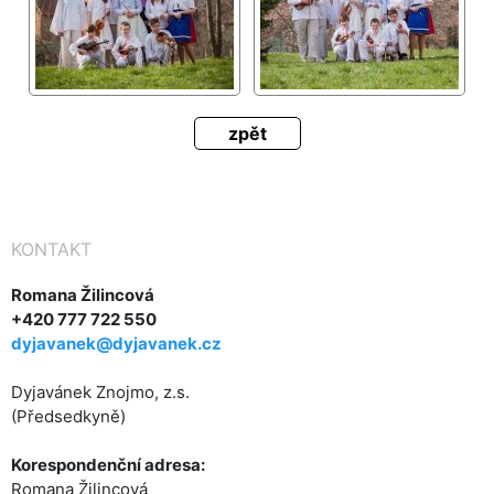
zpět
KONTAKT
Romana Žilincová
+420 777 722 550
dyjavanek@dyjavanek.cz
Dyjavánek Znojmo, z.s.
(Předsedkyně)
Korespondenční adresa:
Romana Žilincová