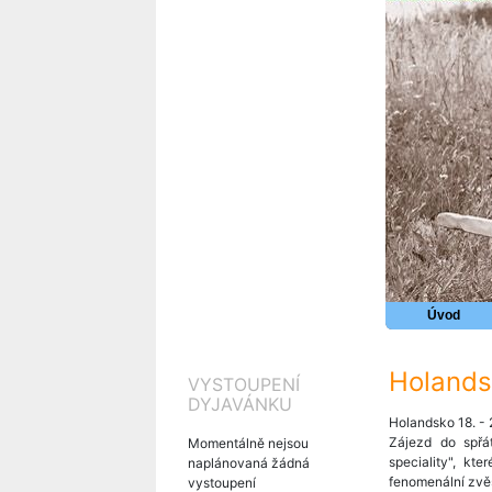
Úvod
Holands
VYSTOUPENÍ
DYJAVÁNKU
Holandsko 18. - 
Zájezd do spřá
Momentálně nejsou
speciality", k
naplánovaná žádná
fenomenální zvěs
vystoupení