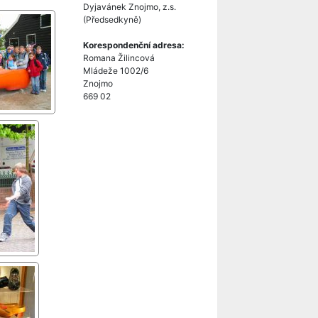
Dyjavánek Znojmo, z.s.
(Předsedkyně)
Korespondenční adresa:
Romana Žilincová
Mládeže 1002/6
Znojmo
669 02