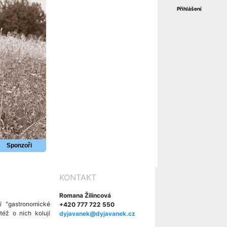
Přihlášení
Sponzoři
KONTAKT
Romana Žilincová
í "gastronomické
+420 777 722 550
éž o nich kolují
dyjavanek@dyjavanek.cz