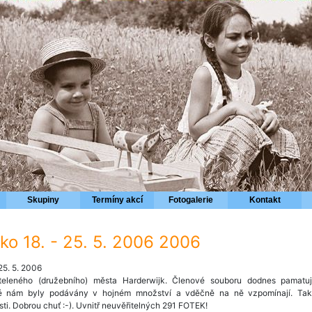
Skupiny
Termíny akcí
Fotogalerie
Kontakt
ko 18. - 25. 5. 2006 2006
25. 5. 2006
teleného (družebního) města Harderwijk. Členové souboru dodnes pamatuj
teré nám byly podávány v hojném množství a vděčně na ně vzpomínají. Takt
ti. Dobrou chuť :-). Uvnitř neuvěřitelných 291 FOTEK!