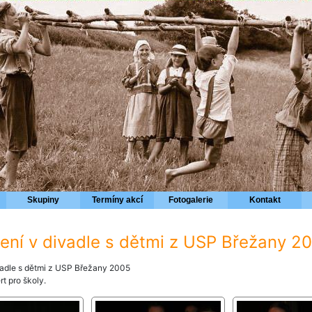
Skupiny
Termíny akcí
Fotogalerie
Kontakt
ení v divadle s dětmi z USP Břežany 2
vadle s dětmi z USP Břežany 2005
t pro školy.