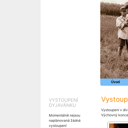
Úvod
Vystoup
VYSTOUPENÍ
DYJAVÁNKU
Vystoupení v di
Výchovný koncer
Momentálně nejsou
naplánovaná žádná
vystoupení