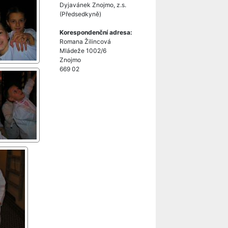
Dyjavánek Znojmo, z.s.
(Předsedkyně)
Korespondenční adresa:
Romana Žilincová
Mládeže 1002/6
Znojmo
669 02