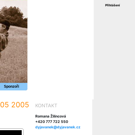
Přihlášení
Sponzoři
005 2005
KONTAKT
Romana Žilincová
+420 777 722 550
dyjavanek@dyjavanek.cz