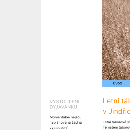
Úvod
Letní t
VYSTOUPENÍ
DYJAVÁNKU
v Jindři
Momentálně nejsou
Letní táborové s
naplánovaná žádná
Tématem táborové
vystoupení