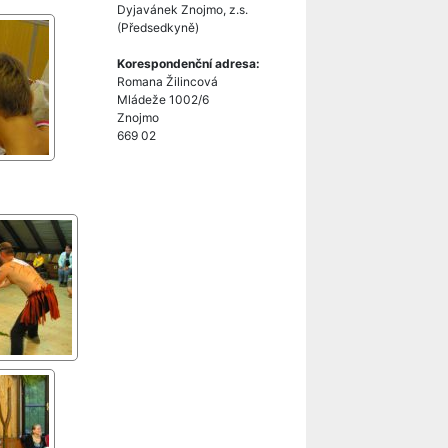
Dyjavánek Znojmo, z.s.
(Předsedkyně)
Korespondenční adresa:
Romana Žilincová
Mládeže 1002/6
Znojmo
669 02