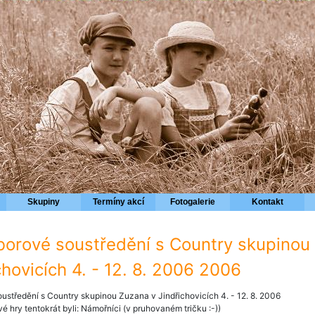
Skupiny
Termíny akcí
Fotogalerie
Kontakt
áborové soustředění s Country skupinou
chovicích 4. - 12. 8. 2006 2006
oustředění s Country skupinou Zuzana v Jindřichovicích 4. - 12. 8. 2006
 hry tentokrát byli: Námořníci (v pruhovaném tričku :-))