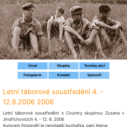
Přihlášení
Úvod
Skupiny
Termíny akcí
Fotogalerie
Kontakt
Sponzoři
Letní táborové soustředění 4. -
12.8.2006 2006
Letní táborové soustředění s Country skupinou Zuzana v
Jindřichovicích 4. - 12. 8. 2006
Autorem fotografií je nejmladší kuchařka, paní Alena.