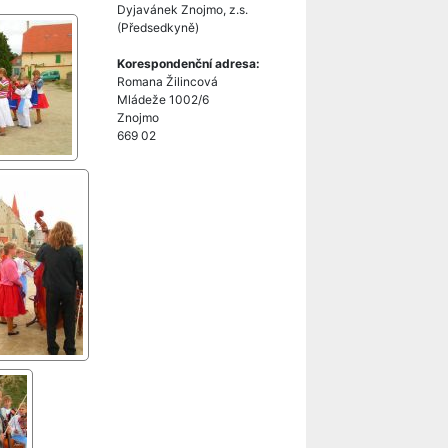
Dyjavánek Znojmo, z.s.
(Předsedkyně)
Korespondenční adresa:
Romana Žilincová
Mládeže 1002/6
Znojmo
669 02