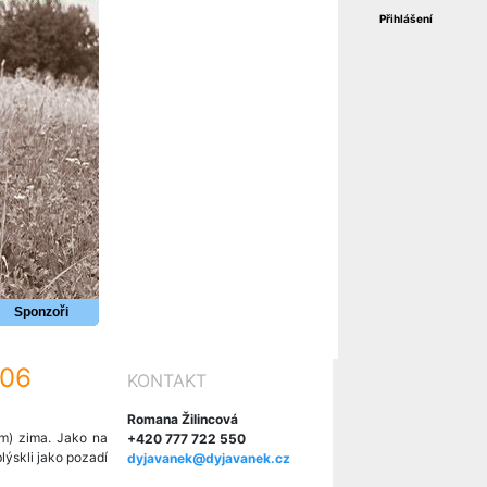
Přihlášení
Sponzoři
006
KONTAKT
Romana Žilincová
ám) zima. Jako na
+420 777 722 550
blýskli jako pozadí
dyjavanek@dyjavanek.cz