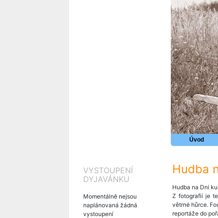
Úvod
Hudba n
VYSTOUPENÍ
DYJAVÁNKU
Hudba na Dni kul
Z fotografií je 
Momentálně nejsou
větrné hůrce. Fou
naplánovaná žádná
reportáže do poř
vystoupení