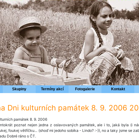
Skupiny
Termíny akcí
Fotogalerie
Kontakt
a Dni kulturních památek 8. 9. 2006 2
turních památek 8. 9. 2006
tentokrát poznat nejen jedna z oslavovaných památek, ale i to, jaká byla (i n
kej, foukej větříčku... (shoď mi jedoho sobíka - Lindo? :-)), no a taky jsme se za
adu Dobré ráno s ČT.