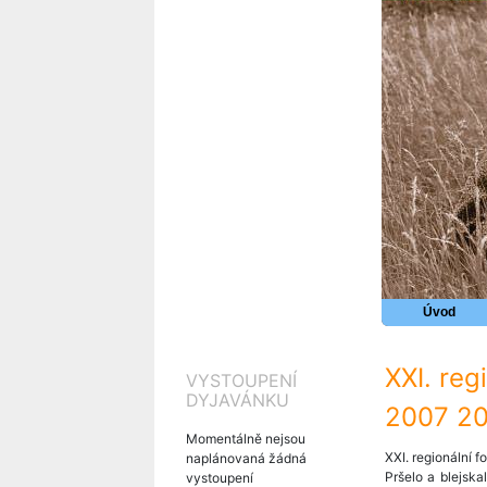
Úvod
XXI. reg
VYSTOUPENÍ
DYJAVÁNKU
2007 2
Momentálně nejsou
XXI. regionální f
naplánovaná žádná
Pršelo a blejsk
vystoupení