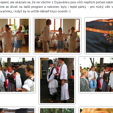
apení, ale ukázalo se, že ne všichni z Dyjavánku jsou vůči nepřízni počasí odolní
sme se dívali na další program a nakonec byly i teplé párky - pro nízký věk 
vačinky, i když by to určitě někteří kluci ocenili:-).