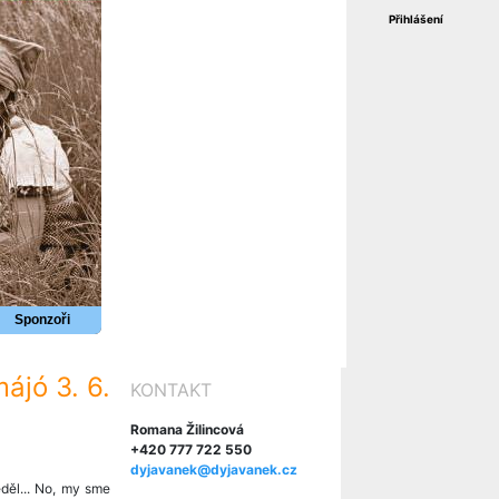
Přihlášení
Sponzoři
májó 3. 6.
KONTAKT
Romana Žilincová
+420 777 722 550
dyjavanek@dyjavanek.cz
děl... No, my sme