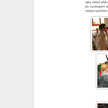
taky nebyli překv
po vystoupení j
nebylo součástí s