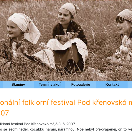
Skupiny
Termíny akcí
Fotogalerie
Kontakt
ionální folklorní festival Pod křenovskó 
007
olklorní festival Pod křenovskó májó 3. 6. 2007
alo se sedm neděl, kocábku náram, náramnou. Noe nebyl překvapenej, on to vě