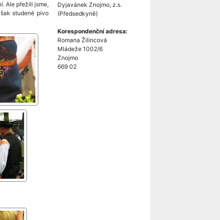
. Ale přežili jsme,
Dyjavánek Znojmo, z.s.
však studené pivo
(Předsedkyně)
Korespondenční adresa:
Romana Žilincová
Mládeže 1002/6
Znojmo
669 02