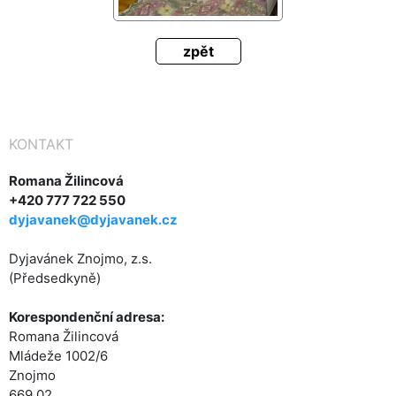
zpět
KONTAKT
Romana Žilincová
+420 777 722 550
dyjavanek@dyjavanek.cz
Dyjavánek Znojmo, z.s.
(Předsedkyně)
Korespondenční adresa:
Romana Žilincová
Mládeže 1002/6
Znojmo
669 02