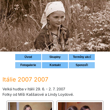
Přihlášení
Úvod
Skupiny
Termíny akcí
Fotogalerie
Kontakt
Sponzoři
Itálie 2007 2007
Velká hudba v Itálii 29. 6. - 2. 7. 2007
Fotky od Míši Kaššaiové a Lindy Loydové.