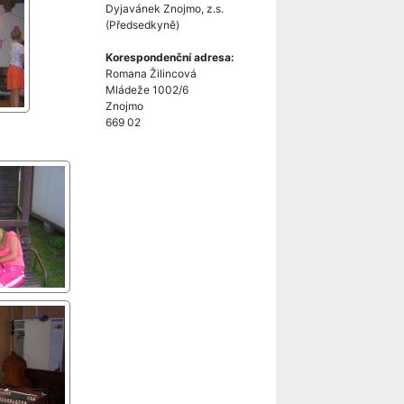
Dyjavánek Znojmo, z.s.
(Předsedkyně)
Korespondenční adresa:
Romana Žilincová
Mládeže 1002/6
Znojmo
669 02