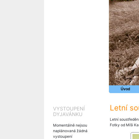
Úvod
Letní so
VYSTOUPENÍ
DYJAVÁNKU
Letní soustředění
Fotky od Míši Ka
Momentálně nejsou
naplánovaná žádná
vystoupení