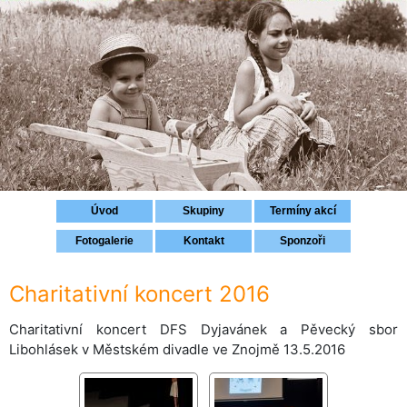
Přihlášení
Úvod
Skupiny
Termíny akcí
Fotogalerie
Kontakt
Sponzoři
Charitativní koncert 2016
Charitativní koncert DFS Dyjavánek a Pěvecký sbor
Libohlásek v Městském divadle ve Znojmě 13.5.2016