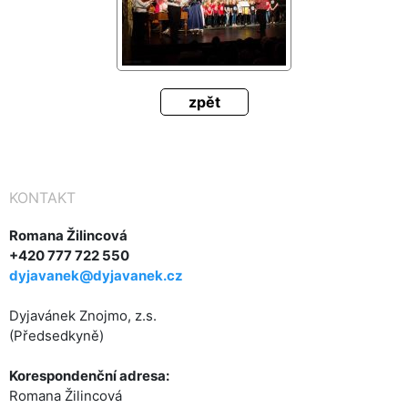
zpět
KONTAKT
Romana Žilincová
+420 777 722 550
dyjavanek@dyjavanek.cz
Dyjavánek Znojmo, z.s.
(Předsedkyně)
Korespondenční adresa:
Romana Žilincová