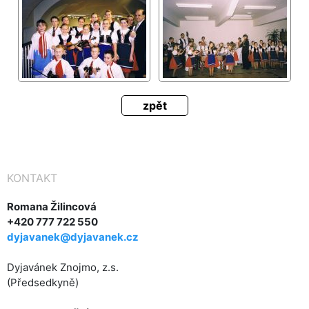
zpět
KONTAKT
Romana Žilincová
+420 777 722 550
dyjavanek@dyjavanek.cz
Dyjavánek Znojmo, z.s.
(Předsedkyně)