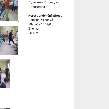
Dyjavánek Znojmo, z.s.
(Předsedkyně)
Korespondenční adresa:
Romana Žilincová
Mládeže 1002/6
Znojmo
669 02