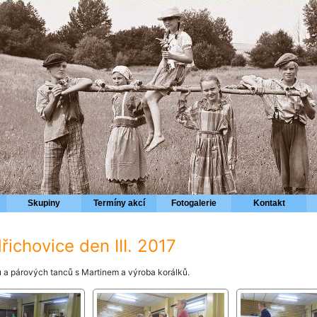
Skupiny
Termíny akcí
Fotogalerie
Kontakt
řichovice den III. 2017
 a párových tanců s Martinem a výroba korálků.