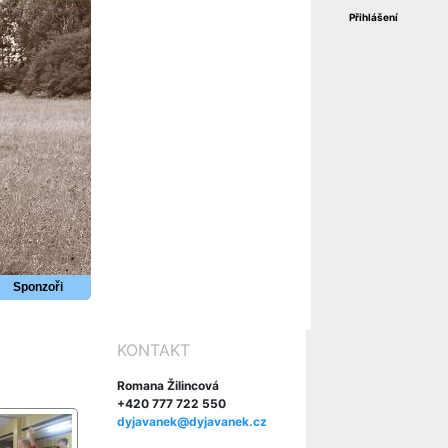
Přihlášení
Sponzoři
KONTAKT
Romana Žilincová
+420 777 722 550
dyjavanek@dyjavanek.cz