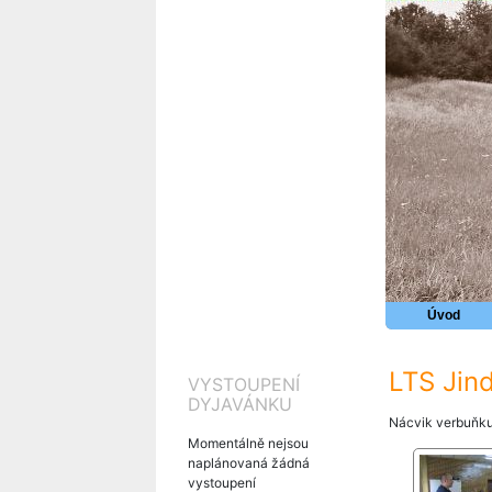
Úvod
LTS Jind
VYSTOUPENÍ
DYJAVÁNKU
Nácvik verbuňku
Momentálně nejsou
naplánovaná žádná
vystoupení