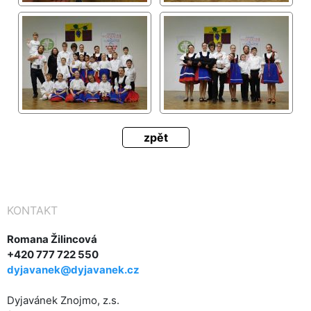
zpět
KONTAKT
Romana Žilincová
+420 777 722 550
dyjavanek@dyjavanek.cz
Dyjavánek Znojmo, z.s.