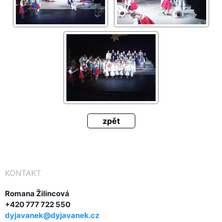
zpět
KONTAKT
Romana Žilincová
+420 777 722 550
dyjavanek@dyjavanek.cz