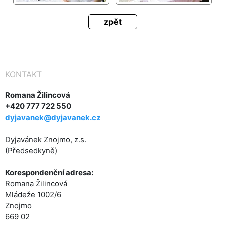
zpět
KONTAKT
Romana Žilincová
+420 777 722 550
dyjavanek@dyjavanek.cz
Dyjavánek Znojmo, z.s.
(Předsedkyně)
Korespondenční adresa:
Romana Žilincová
Mládeže 1002/6
Znojmo
669 02