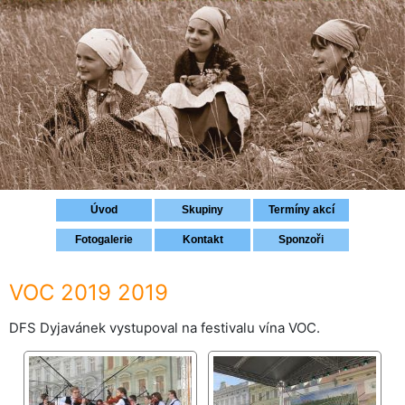
Přihlášení
Úvod
Skupiny
Termíny akcí
Fotogalerie
Kontakt
Sponzoři
VOC 2019 2019
DFS Dyjavánek vystupoval na festivalu vína VOC.