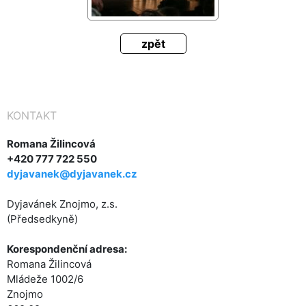
zpět
KONTAKT
Romana Žilincová
+420 777 722 550
dyjavanek@dyjavanek.cz
Dyjavánek Znojmo, z.s.
(Předsedkyně)
Korespondenční adresa:
Romana Žilincová
Mládeže 1002/6
Znojmo