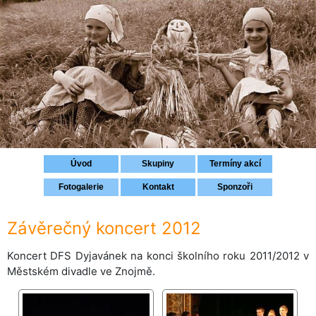
Přihlášení
Úvod
Skupiny
Termíny akcí
Fotogalerie
Kontakt
Sponzoři
Závěrečný koncert 2012
Koncert DFS Dyjavánek na konci školního roku 2011/2012 v
Městském divadle ve Znojmě.