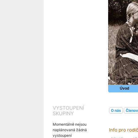
Úvod
VYSTOUPENÍ
O nás
Členo
SKUPINY
Momentálně nejsou
Info pro rodi
naplánovaná žádná
vystoupení