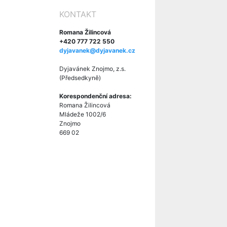
KONTAKT
Romana Žilincová
+420 777 722 550
dyjavanek@dyjavanek.cz
Dyjavánek Znojmo, z.s.
(Předsedkyně)
Korespondenční adresa:
Romana Žilincová
Mládeže 1002/6
Znojmo
669 02