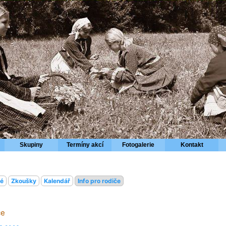
Skupiny
Termíny akcí
Fotogalerie
Kontakt
vé
Zkoušky
Kalendář
Info pro rodiče
če